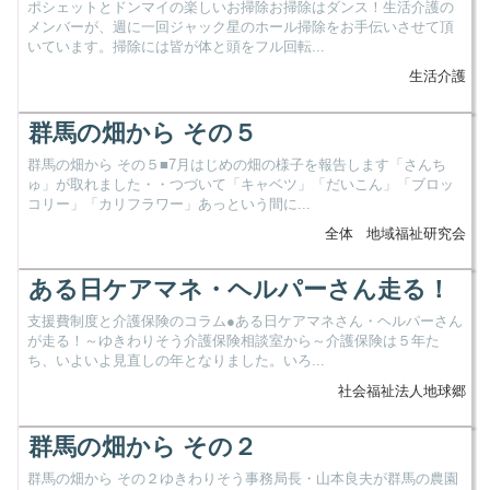
ポシェットとドンマイの楽しいお掃除お掃除はダンス！生活介護の
メンバーが、週に一回ジャック星のホール掃除をお手伝いさせて頂
いています。掃除には皆が体と頭をフル回転...
生活介護
群馬の畑から その５
群馬の畑から その５■7月はじめの畑の様子を報告します「さんち
ゅ」が取れました・・つづいて「キャベツ」「だいこん」「ブロッ
コリー」「カリフラワー」あっという間に...
全体
地域福祉研究会
ある日ケアマネ・ヘルパーさん走る！
支援費制度と介護保険のコラム●ある日ケアマネさん・ヘルパーさん
が走る！～ゆきわりそう介護保険相談室から～介護保険は５年た
ち、いよいよ見直しの年となりました。いろ...
社会福祉法人地球郷
群馬の畑から その２
群馬の畑から その２ゆきわりそう事務局長・山本良夫が群馬の農園