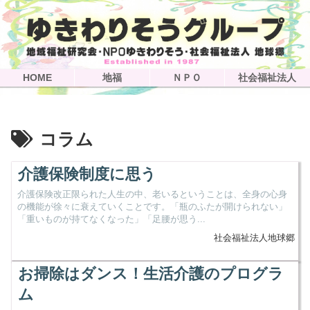
HOME
地福
ＮＰＯ
社会福祉法人
コラム
介護保険制度に思う
介護保険改正限られた人生の中、老いるということは、全身の心身
の機能が徐々に衰えていくことです。「瓶のふたが開けられない」
「重いものが持てなくなった」「足腰が思う...
社会福祉法人地球郷
お掃除はダンス！生活介護のプログラ
ム