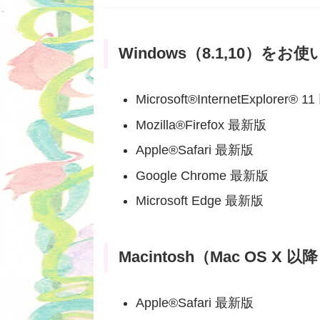
Windows（8.1,10）をお
Microsoft®InternetExplorer® 1
Mozilla®Firefox 最新版
Apple®Safari 最新版
Google Chrome 最新版
Microsoft Edge 最新版
Macintosh（Mac OS 
Apple®Safari 最新版