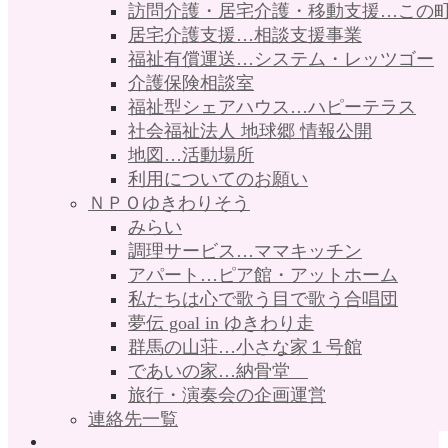
訪問介護・居宅介護・移動支援…この
居宅介護支援…相談支援事業
福祉有償運送…システム・レッツゴー
介護保険相談室
福祉型シェアハウス…ハピーテラス
社会福祉法人 地球郷 情報公開
地図…活動場所
利用についてのお願い
ＮＰＯゆきわりそう
みらい
調理サービス…ママキッチン
アパート…ピア館・アットホーム
私たちは心で歌う目で歌う合唱団
夢伝 goal in ゆきわり走
群馬の山荘…小さな家１号館
であいの家…納骨堂
旅行・演奏会の企画運営
連絡先一覧