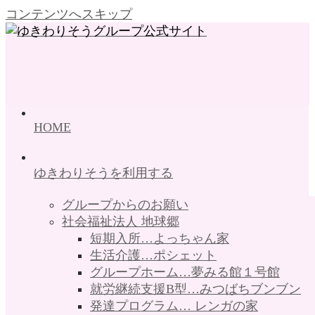
コンテンツへスキップ
HOME
ゆきわりそうを利用する
グループからのお願い
社会福祉法人 地球郷
短期入所…よっちゃん家
生活介護…ポシェット
グループホーム…夢みる館１号館
就労継続支援B型…みつばちブンブン
発達プログラム… レンガの家