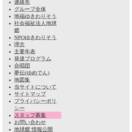
連絡先
グループ全体
地福ゆきわりそう
社会福祉法人地球
郷
NPOゆきわりそう
理念
主要年表
発達プログラム
合唱団
夢伝(ゆめでん)
地図集
当サイトについて
サイトマップ
プライバシーポリ
シー
スタッフ募集
お問い合わせ
地球郷 情報公開