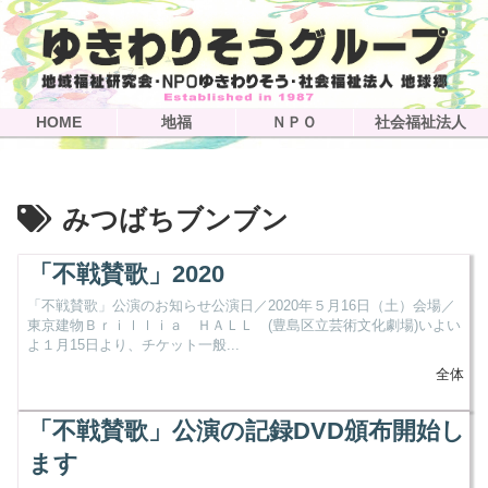
HOME
地福
ＮＰＯ
社会福祉法人
みつばちブンブン
「不戦賛歌」2020
「不戦賛歌」公演のお知らせ公演日／2020年５月16日（土）会場／
東京建物Ｂｒｉｌｌｉａ ＨＡＬＬ (豊島区立芸術文化劇場)いよい
よ１月15日より、チケット一般...
全体
「不戦賛歌」公演の記録DVD頒布開始し
ます