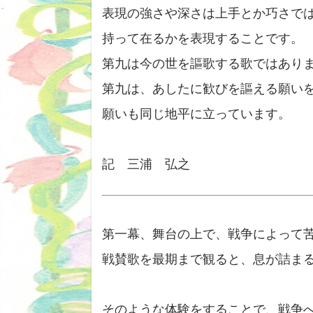
表現の強さや深さは上手とか巧さで
持って在るかを表現することです。
第九は今の世を謳歌する歌ではあり
第九は、あしたに歓びを謳える願い
願いも同じ地平に立っています。
記 三浦 弘之
第一幕、舞台の上で、戦争によって
戦賛歌を最期まで観ると、息が詰ま
そのような体験をすることで、戦争