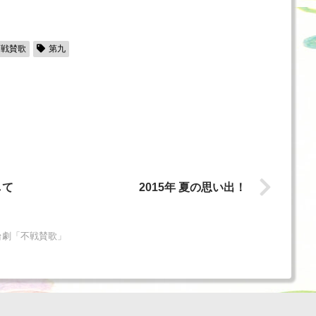
不戦賛歌
第九
して
2015年 夏の思い出！
台劇「不戦賛歌」