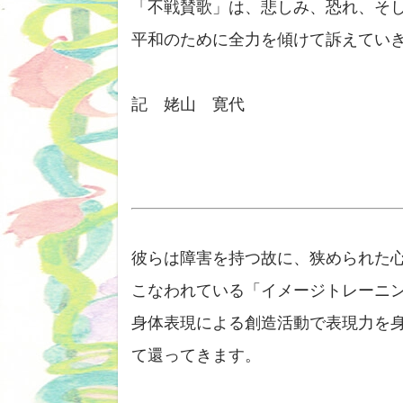
「不戦賛歌」は、悲しみ、恐れ、そ
平和のために全力を傾けて訴えてい
記 姥山 寛代
彼らは障害を持つ故に、狭められた
こなわれている「イメージトレーニ
身体表現による創造活動で表現力を
て還ってきます。