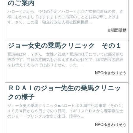
のご案内
ハローヒポから 今後の予定／ハローヒポ◎ご挨拶◎新緑の候、皆
様におかれましてはますますのご活躍のこととお喜び申し上げま
す。さて、この度 独立行政法人福祉医療機構...
合唱団活動
ジョー女史の乗馬クリニック その１
受講生はＭ．Ｙさん 女性／21歳＊受講の様子については部分的な
抜粋です。当日の雰囲気をお伝えするのが目的で、講習内容の詳細
をお伝えするものではありません。また、...
NPOゆきわりそう
ＲＤＡＩのジョー先生の乗馬クリニッ
クの様子
ジョー女史の乗馬クリニック■ハローヒポ３周年記念事業（その１）
１０月４日から６日までの３日間、イギリスＲＤＡから理学療法士
のジョー・ブリングル女史が来日。障害を...
NPOゆきわりそう