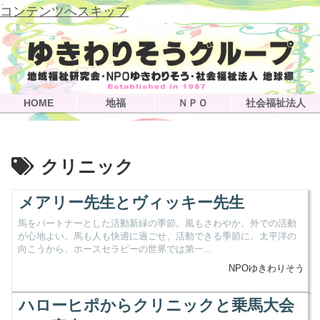
コンテンツへスキップ
HOME
地福
ＮＰＯ
社会福祉法人
クリニック
メアリー先生とヴィッキー先生
馬をパートナーとした活動新緑の季節。風もさわやか。外での活動
が心地よい。馬も人も快適に過ごせ、活動できる季節に、太平洋の
向こうから、ホースセラピーの世界では第一...
NPOゆきわりそう
ハローヒポからクリニックと乗馬大会