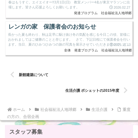
春はもうすぐ。エイエイオー‼3月1日(日) 教室メンバー4名が東京マラソンに出
場します。皆さん応援よろしくお願いします。
2026.02.27
発達プログラム
社会福祉法人地球郷
レンガの家 保護者会のお知らせ
長かった夏も終わり、秋は足早に駆け抜け冬の気配を感じる今日この頃、皆様に
おかれましてはご健勝のことと存じます。 さて、下記日程にて保護者会を行い
ます。当日、夏のひみつひみつの旅の写真を展示させていただきますので、どう
2025.11.13
ぞご覧ください。 ご多用...
全体
発達プログラム
社会福祉法人地球郷
新館建築について
生活介護 ポシェットの2015年度
ホーム
社会福祉法人地球郷
生活介護
重度
の方の、合宿企画
スタッフ募集