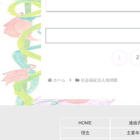
1
2
ホーム
社会福祉法人地球郷
HOME
連絡
理念
主要年