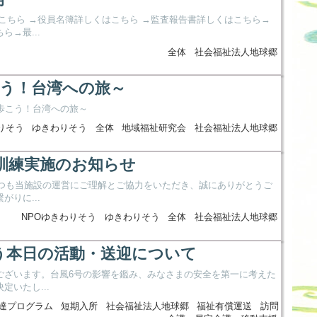
こちら →役員名簿詳しくはこちら →監査報告書詳しくはこちら→
→最...
全体
社会福祉法人地球郷
こう！台湾への旅～
歩こう！台湾への旅～
りそう
ゆきわりそう
全体
地域福祉研究会
社会福祉法人地球郷
）訓練実施のお知らせ
いつも当施設の運営にご理解とご協力をいただき、誠にありがとうご
りに...
NPOゆきわりそう
ゆきわりそう
全体
社会福祉法人地球郷
う本日の活動・送迎について
ございます。台風6号の影響を鑑み、みなさまの安全を第一に考えた
いたし...
達プログラム
短期入所
社会福祉法人地球郷
福祉有償運送
訪問