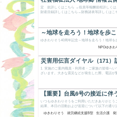
定 款詳しくはこちら →役員等報酬規程詳しくは
財産目録詳しくはこちら→財務諸表等詳しくはこちら
～地球を走ろう！地球を歩
ゆきわりそう40周年記念～地球を走ろう！地球を
NPOゆきわ
災害用伝言ダイヤル（171
1. 実施のご案内職員・利用者・ご家族の皆様へ
ざいます。大きな震災などが発生した際、電話が繋が
【重要】台風6号の接近に伴
いつもゆきわりそうをご利用いただきありがとう
結果、本日の活動および送迎について以下の通り決定
ゆきわりそう
就労継続支援B型
生活介護
発