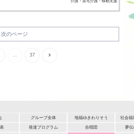
介護・居宅介護・移動支援
次のページ
次
…
37
へ
先
グループ全体
地福ゆきわりそう
社会福
表
発達プログラム
合唱団
夢伝