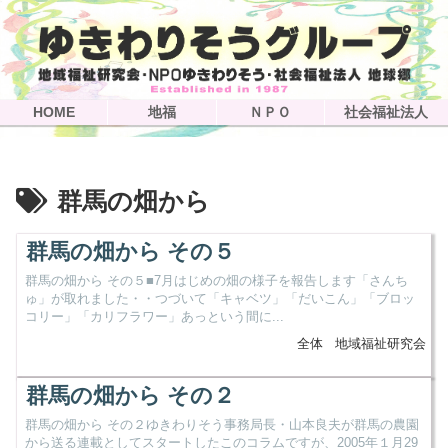
HOME
地福
ＮＰＯ
社会福祉法人
群馬の畑から
群馬の畑から その５
群馬の畑から その５■7月はじめの畑の様子を報告します「さんち
ゅ」が取れました・・つづいて「キャベツ」「だいこん」「ブロッ
コリー」「カリフラワー」あっという間に...
全体
地域福祉研究会
群馬の畑から その２
群馬の畑から その２ゆきわりそう事務局長・山本良夫が群馬の農園
から送る連載としてスタートしたこのコラムですが、2005年１月29