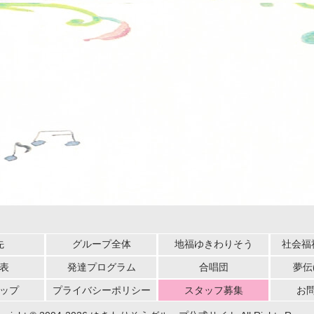
先
グループ全体
地福ゆきわりそう
社会福
表
発達プログラム
合唱団
夢伝
ップ
プライバシーポリシー
スタッフ募集
お