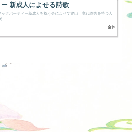
ィー 新成人によせる詩歌
ュージックパーティー新成人を祝う会によせて姥山 寛代障害を持つ人
..
全体