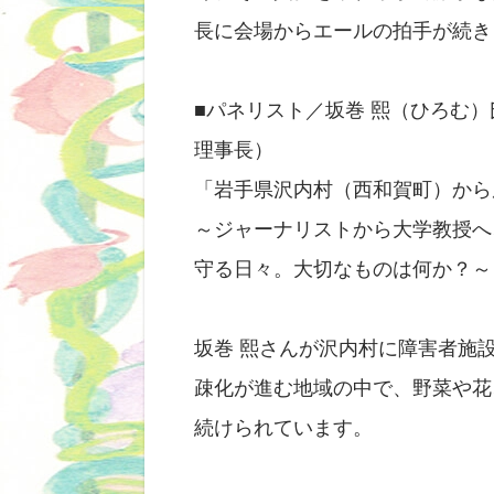
長に会場からエールの拍手が続き
■パネリスト／坂巻 熙（ひろむ
理事長）
「岩手県沢内村（西和賀町）から
～ジャーナリストから大学教授へ
守る日々。大切なものは何か？～
坂巻 熙さんが沢内村に障害者施
疎化が進む地域の中で、野菜や花
続けられています。