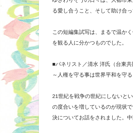
ゆきわりそうの日々は、大都市東
る愛し合うこと、そして助け合っ
この短編集試写は、まるで温かく
を観る人に分かつものでした。
■パネリスト／清水 洋氏（台東
～人権を守る事は世界平和を守る
21世紀を戦争の世紀にしないと
の度合いを増しているのが現状で
決についてお話をされました。中