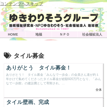
コンテンツへスキップ
HOME
地福
ＮＰＯ
社会福祉法人
タイル募金
ありがとう タイル募金！
ありがとう！ タイル募金「みんなで一歩会」の会員さん達が約１
年かけて集めてくださったタイル募金が総額920万円となり、「みん
なで一歩館」の建設費として寄附され、...
全体
タイル壁画、完成