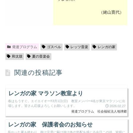
（姥山寛代）
発達プログラム
ゴスペル
レッツ音楽
レンガの家
和太鼓
夏の音楽会
関連の投稿記事
レンガの家 マラソン教室より
春はもうすぐ。エイエイオー‼3月1日(日) 教室メンバー4名が東京マラソンに出
場します。皆さん応援よろしくお願いします。
2026.02.27
発達プログラム
社会福祉法人地球郷
レンガの家 保護者会のお知らせ
長かった夏も終わり、秋は足早に駆け抜け冬の気配を感じる今日この頃、皆様に