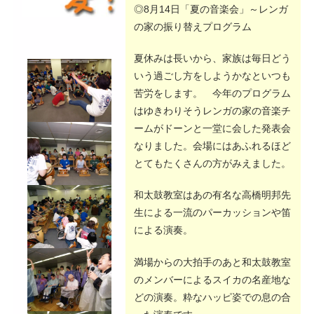
◎8月14日「夏の音楽会」～レンガ
の家の振り替えプログラム
夏休みは長いから、家族は毎日どう
いう過ごし方をしようかなといつも
苦労をします。 今年のプログラム
はゆきわりそうレンガの家の音楽チ
ームがドーンと一堂に会した発表会
なりました。会場にはあふれるほど
とてもたくさんの方がみえました。
和太鼓教室はあの有名な高橋明邦先
生による一流のパーカッションや笛
による演奏。
満場からの大拍手のあと和太鼓教室
のメンバーによるスイカの名産地な
どの演奏。粋なハッピ姿での息の合