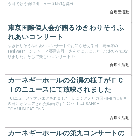
う目で歌う合唱団ニュースNo9を発刊 ...
合唱団活動
東京国際傑人会が贈るゆきわりそうふ
れあいコンサート
ゆきわりそうふれあいコンサートのお知らせある日 馬頭琴の
senjiya(セーンジャー／賽音吉雅）さんがにこにことしておいでにな
りました。そして楽しいコンサートの...
合唱団活動
カーネギーホールの公演の様子がＦＣ
Ｉのニュースにて放映されました
FCIニュースでオンエアされましたFCIにてアメリカ国内向けに６月
５日にオンエアされた動画です*FCI･･･FUJISANKEI
COMMUNICATIONS ...
合唱団活動
カーネギーホールの第九コンサートの