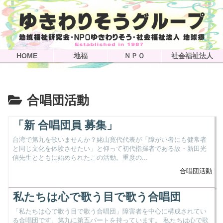
HOME
地福
ＮＰＯ
社会福祉法人
合唱団活動
「新 合唱団員 募集」
台湾で第九を歌いませんか？姥山寛代代表が「障がい者にも健常者
と同じ文化を体験させたい」と仰って初代指揮者である故・新田光
信先生とともに始められたこの活動。重度の...
合唱団活動
私たちは心で歌う目で歌う合唱団
「私たちは心で歌う目で歌う合唱団」障害者を中心に構成されてい
る合唱団です。第九に第五パートを持っています。 私たちは心で歌