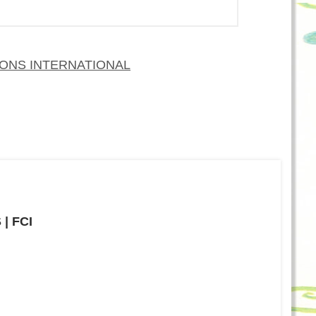
IONS INTERNATIONAL
| FCI
Communications International, Inc.（FCI）の会社概要、事
地、採用情報など。