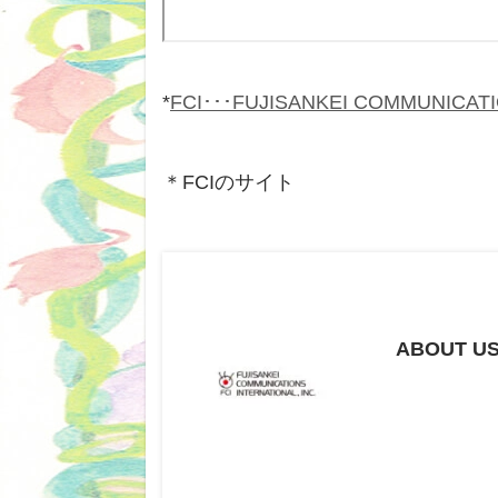
*
FCI･･･FUJISANKEI COMMUNICAT
＊FCIのサイト
ABOUT US 
Fujisankei 
業紹介、所在