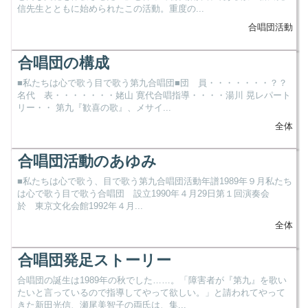
信先生とともに始められたこの活動。重度の...
合唱団活動
合唱団の構成
■私たちは心で歌う目で歌う第九合唱団■団 員・・・・・・・？？
名代 表・・・・・・・姥山 寛代合唱指導・・・・湯川 晃レパート
リー・・ 第九『歓喜の歌』、メサイ...
全体
合唱団活動のあゆみ
■私たちは心で歌う、目で歌う第九合唱団活動年譜1989年９月私たち
は心で歌う目で歌う合唱団 設立1990年４月29日第１回演奏会
於 東京文化会館1992年４月...
全体
合唱団発足ストーリー
合唱団の誕生は1989年の秋でした……。「障害者が『第九』を歌い
たいと言っているので指導してやって欲しい。」と請われてやって
きた新田光信、瀬尾美智子の両氏は、集...