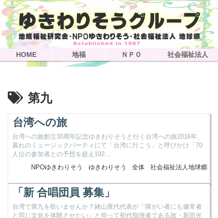
HOME
地福
ＮＰＯ
社会福祉法人
第九
台湾への旅
台湾への旅創立30周年記念ゆきわりそうと行く台湾への旅2016年、
暮れのミュージックパーティにて「台湾に行こう」と呼びかけ「70
人位の参加者との予想を超え192...
NPOゆきわりそう
ゆきわりそう
全体
社会福祉法人地球郷
「新 合唱団員 募集」
台湾で第九を歌いませんか？姥山寛代代表が「障がい者にも健常者
と同じ文化を体験させたい」と仰って初代指揮者である故・新田光