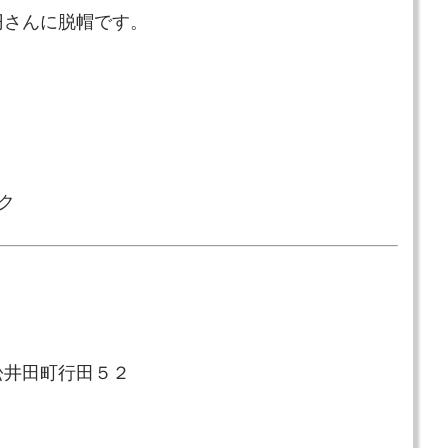
円さんに脱帽です。
ク
松井田町行田５２