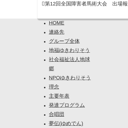
第12回全国障害者馬術大会 出場報
HOME
連絡先
グループ全体
地福ゆきわりそう
社会福祉法人地球
郷
NPOゆきわりそう
理念
主要年表
発達プログラム
合唱団
夢伝(ゆめでん)