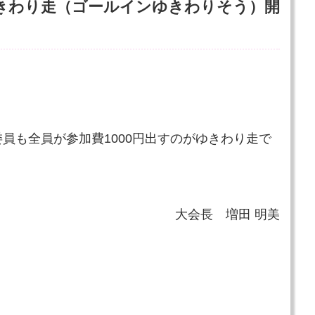
n ゆきわり走（ゴールインゆきわりそう）開
員も全員が参加費1000円出すのがゆきわり走で
大会長 増田 明美