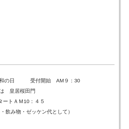
！
)昭和の日 受付開始 AM９：30
は 皇居桜田門
ートＡＭ10：４５
当・飲み物・ゼッケン代として）