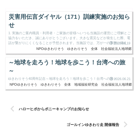
災害用伝言ダイヤル（171）訓練実施のお知ら
せ
1. 実施のご案内職員・利用者・ご家族の皆様へいつも当施設の運営にご理解とご
協力をいただき、誠にありがとうございます。大きな震災などが発生した際、電
話が繋がりにくくなることが予想されます。当施設では、万が一の事態に備え、
2026.06.19
安否確認や状況報告の...
NPOゆきわりそう
ゆきわりそう
全体
社会福祉法人地球郷
～地球を走ろう！地球を歩こう！台湾への旅
～
ゆきわりそう40周年記念～地球を走ろう！地球を歩こう！台湾への旅～
2026.06.21
NPOゆきわりそう
ゆきわりそう
全体
地域福祉研究会
社会福祉法人地球郷
ハローヒポからポニーキャンプのお知らせ
ゴールインゆきわり走 開催報告