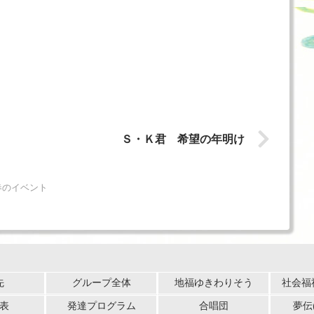
Ｓ・Ｋ君 希望の年明け
のイベント
先
グループ全体
地福ゆきわりそう
社会福
表
発達プログラム
合唱団
夢伝