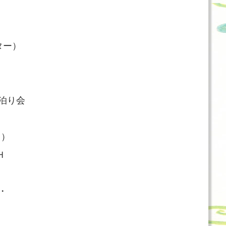
ター）
お泊り会
～）
Ｈ
・