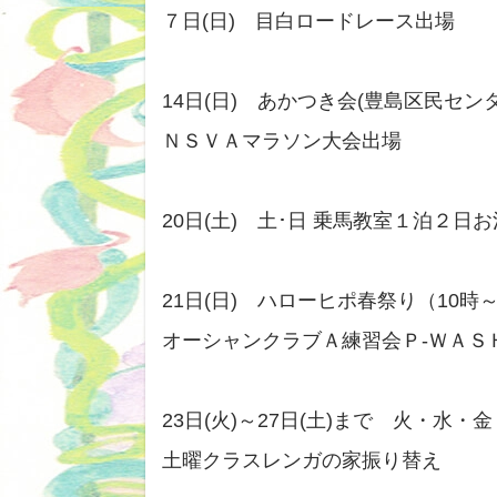
７日(日) 目白ロードレース出場
14日(日) あかつき会(豊島区民セン
ＮＳＶＡマラソン大会出場
20日(土) 土･日 乗馬教室１泊２日
21日(日) ハローヒポ春祭り（10時
オーシャンクラブＡ練習会Ｐ‐ＷＡＳ
23日(火)～27日(土)まで 火・水・金
土曜クラスレンガの家振り替え