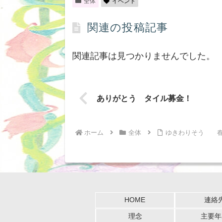
全体
イベント
関連の投稿記事
関連記事は見つかりませんでした。
ありがとう タイル募金！
ホーム
全体
ゆきわりそう 春
HOME
連絡
理念
主要年