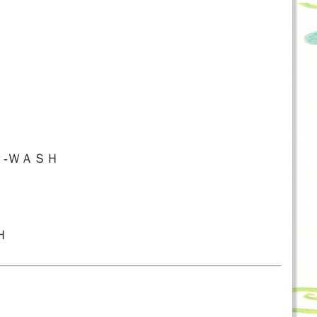
Ｐ‐ＷＡＳＨ
Ｈ