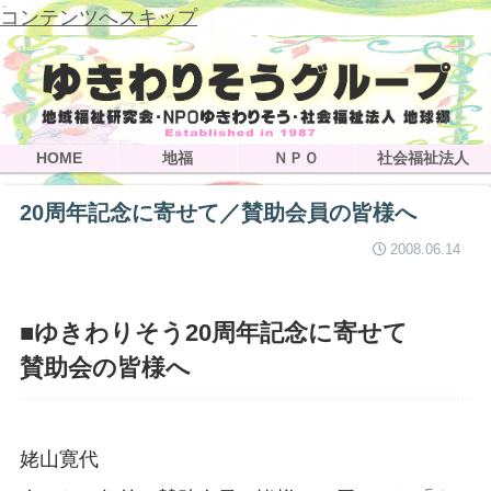
コンテンツへスキップ
HOME
地福
ＮＰＯ
社会福祉法人
20周年記念に寄せて／賛助会員の皆様へ
2008.06.14
■ゆきわりそう20周年記念に寄せて
賛助会の皆様へ
姥山寛代