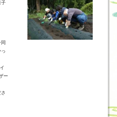
様子
一同
かっ
サイ
ザー
ださ