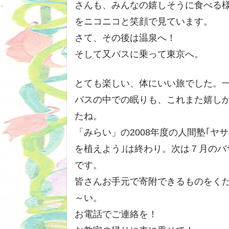
さんも、みんなの嬉しそうに食べる
をニコニコと笑顔で見ています。
さて、その後は温泉へ！
そして又バスに乗って東京へ。
とても楽しい、体にいい旅でした。
バスの中での眠りも、これまた嬉し
たね。
「みらい」の2008年度の人間塾｢ヤ
を植えよう｣は終わり。次は７月のバ
です。
皆さんお手元で寄附できるものをく
～い。
お電話でご連絡を！