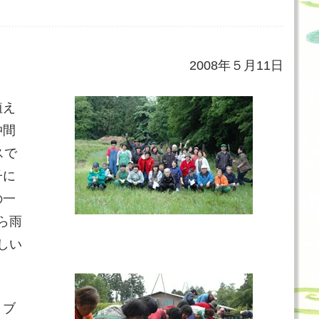
2008年５月11日
植え
仲間
スで
子に
の一
ら雨
しい
、ブ