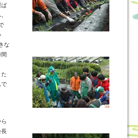
運ば
へ。
で
い
きな
時間
また
んで
から
会長