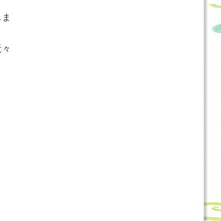
しま
近々