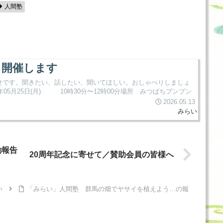
人間塾
」開催します
せです。聞きたい、話したい、聞いてほしい。おしゃべりしましょ
05月25日(月) 10時30分〜12時00分場所 みつばちブンブン
2026.05.13
みらい
動報告
20周年記念に寄せて／賛助会員の皆様へ
い
「みらい」人間塾 群馬の畑でヤサイを植えよう…の報