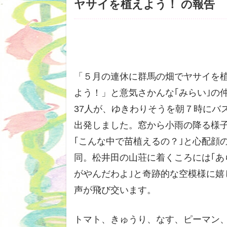
ヤサイを植えよう！ の報告
「５月の連休に群馬の畑でヤサイを
よう！」と意気さかんな｢みらい｣の
37人が、ゆきわりそうを朝７時にバ
出発しました。窓から小雨の降る様
｢こんな中で苗植えるの？｣と心配顔
同。松井田の山荘に着くころには｢あ
がやんだわよ｣と奇跡的な空模様に嬉
声が飛び交います。
トマト、きゅうり、なす、ピーマン