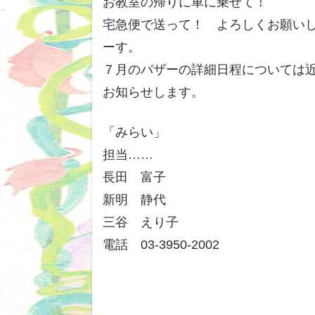
お教室の帰りに車に乗せて！
宅急便で送って！ よろしくお願い
ーす。
７月のバザーの詳細日程については
お知らせします。
「みらい」
担当……
長田 富子
新明 静代
三谷 えり子
電話 03-3950-2002