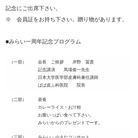
記念にご出席下さい。
※ 会員証をお持ち下さい。贈り物があります。
■みらい一周年記念プログラム
（一部）
会長 ご挨拶 岸野 冨貴
記念講演 馬場俊一先生
日本大学医学部皮膚科兼任講師
ばば皮ふ科医院 院長
（二部）
昼食
カレーライス・お汁粉
お腹いっぱい食べて下さい。
みらいからのプレゼントでーす。
（三部）
みらい・小さなコンサート