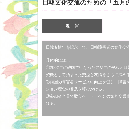
日韓文化交流のための「五月
趣 旨
日韓友情年を記念して、日韓障害者の文化交
具体的には…
①2002年に韓国で行なったアジアの平和と
契機として始まった交流と友情をさらに深め
②両国の障害者サービスの向上を促し、障害
ション理念の普及を呼びかける。
③参加者全員で歌うベートーベンの第九交響
ける。