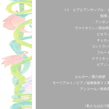
《イ ヒアとアンサンブル・
指揮
…アンサン
ヴァイオリン／西谷明
ビオラ
チェロ
コントラバ
フルー
クラリネッ
ピアノ
エルガー／愛の挨拶 
モーツアルト／ピアノ協奏曲第２１
アンコール／映画
《私たちは心で