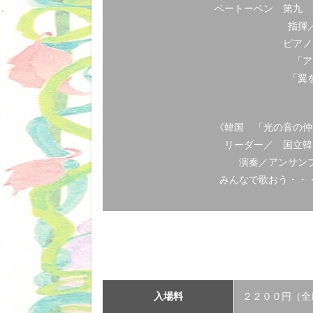
ベートーベン 第九 
指揮
ピアノ
「ア
「翼
《韓国 「光の音の仲
リーダー／ 国立韓
演奏／アンサン
みんなで歌おう・・
入場料
２２００円（全