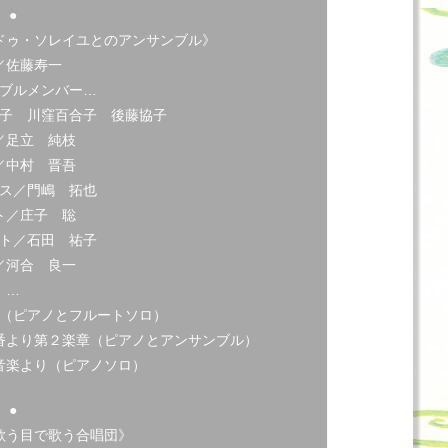
●
ドゥ・ソレイユとのアンサンブル》
／佐藤寿一
ブルメンバー…
子 川窪百合子 後藤協子
／足立 純枝
／中村 晋吾
ス／門嶋 拓也
ト／庄子 聡
ト／石田 祐子
／河合 良一
…
（ピアノとフルートソロ）
番より第２楽章（ピアノとアンサンブル）
音楽より（ピアノソロ）
●
歌う目で歌う合唱団》