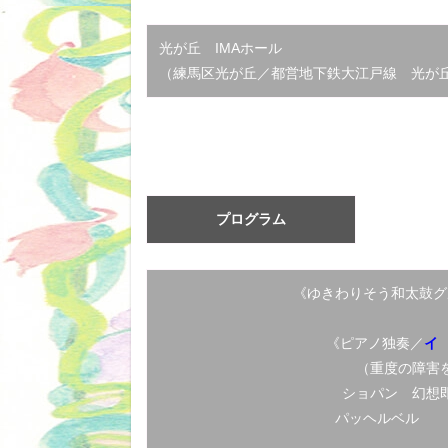
光が丘 IMAホール
（練馬区光が丘／都営地下鉄大江戸線 光が
プログラム
《ゆきわりそう和太鼓グ
《ピアノ独奏／
イ 
（重度の障害
ショパン 幻想
パッヘルベル 