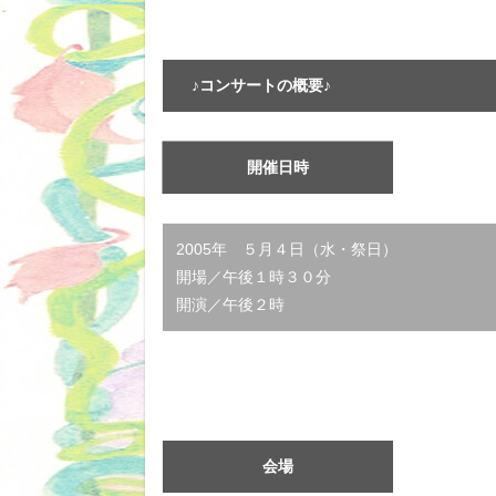
♪コンサートの概要♪
開催日時
2005年 ５月４日（水・祭日）
開場／午後１時３０分
開演／午後２時
会場