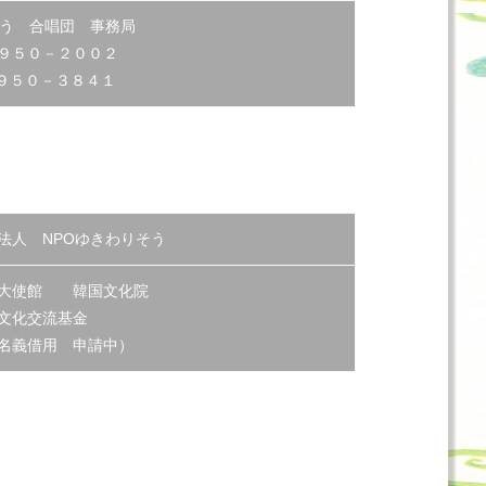
そう 合唱団 事務局
９５０－２００２
３９５０－３８４１
法人 NPOゆきわりそう
国大使館 韓国文化院
文化交流基金
名義借用 申請中）