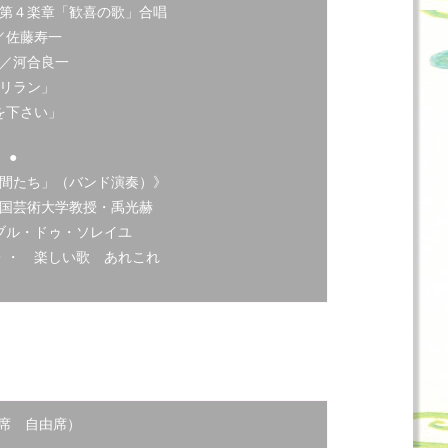
第４楽章「歓喜の歌」合唱
／佐藤寿一
／河合良一
リラン」
を下さい」
●
間たち」（バンド演奏）》
国芸術大学教授・禹光赫
ブル・ドゥ・ソレイユ
・・ 楽しい歌 あれこれ
席 自由席）