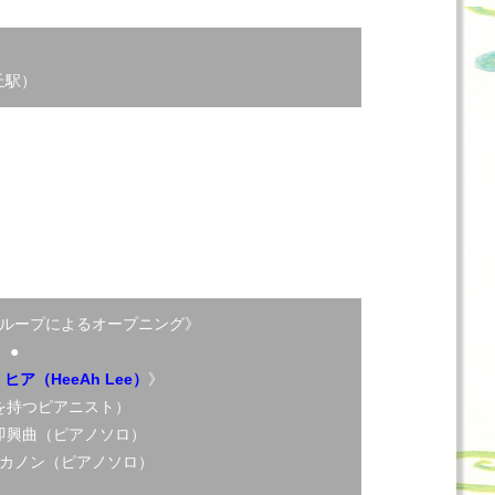
丘駅）
ループによるオープニング》
●
ヒア（HeeAh Lee）
》
を持つピアニスト）
即興曲（ピアノソロ）
カノン（ピアノソロ）