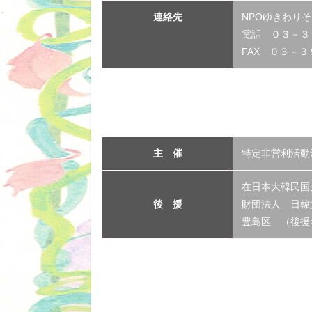
連絡先
NPOゆきわり
電話 ０３－３
FAX ０３－
主 催
特定非営利活動
在日本大韓民
後 援
財団法人 日韓
豊島区 （後援