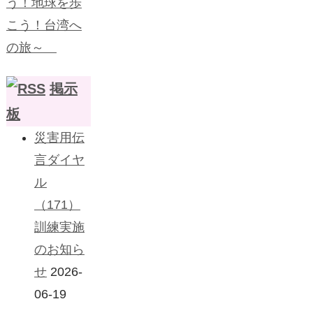
う！地球を歩
こう！台湾へ
の旅～
掲示
板
災害用伝
言ダイヤ
ル
（171）
訓練実施
のお知ら
せ
2026-
06-19