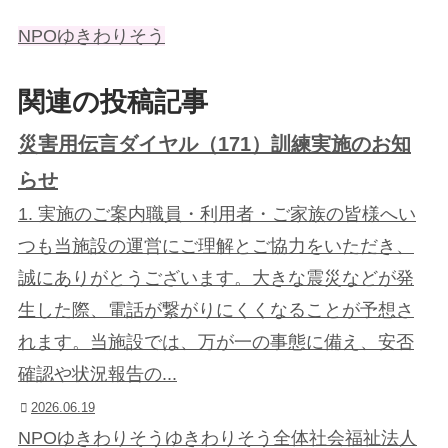
NPOゆきわりそう
関連の投稿記事
災害用伝言ダイヤル（171）訓練実施のお知
らせ
1. 実施のご案内職員・利用者・ご家族の皆様へい
つも当施設の運営にご理解とご協力をいただき、
誠にありがとうございます。大きな震災などが発
生した際、電話が繋がりにくくなることが予想さ
れます。当施設では、万が一の事態に備え、安否
確認や状況報告の...
2026.06.19
NPOゆきわりそう
ゆきわりそう
全体
社会福祉法人