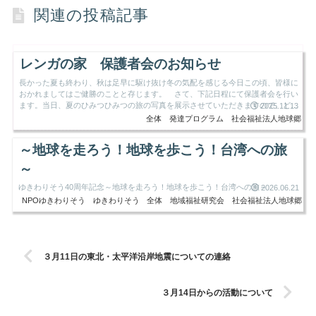
関連の投稿記事
レンガの家 保護者会のお知らせ
長かった夏も終わり、秋は足早に駆け抜け冬の気配を感じる今日この頃、皆様に
おかれましてはご健勝のことと存じます。 さて、下記日程にて保護者会を行い
ます。当日、夏のひみつひみつの旅の写真を展示させていただきますので、どう
2025.11.13
ぞご覧ください。 ご多用...
全体
発達プログラム
社会福祉法人地球郷
～地球を走ろう！地球を歩こう！台湾への旅
～
ゆきわりそう40周年記念～地球を走ろう！地球を歩こう！台湾への旅～
2026.06.21
NPOゆきわりそう
ゆきわりそう
全体
地域福祉研究会
社会福祉法人地球郷
３月11日の東北・太平洋沿岸地震についての連絡
３月14日からの活動について