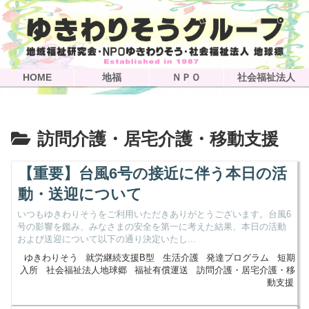
HOME
地福
ＮＰＯ
社会福祉法人
訪問介護・居宅介護・移動支援
【重要】台風6号の接近に伴う本日の活
動・送迎について
いつもゆきわりそうをご利用いただきありがとうございます。台風6
号の影響を鑑み、みなさまの安全を第一に考えた結果、本日の活動
および送迎について以下の通り決定いたし...
ゆきわりそう
就労継続支援B型
生活介護
発達プログラム
短期
入所
社会福祉法人地球郷
福祉有償運送
訪問介護・居宅介護・移
動支援