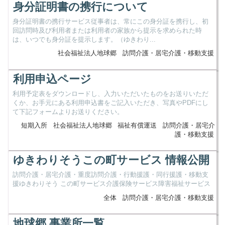
身分証明書の携行について
身分証明書の携行サービス従事者は、常にこの身分証を携行し、初
回訪問時及び利用者または利用者の家族から提示を求められた時
は、いつでも身分証を提示します。（ゆきわり...
社会福祉法人地球郷
訪問介護・居宅介護・移動支援
利用申込ページ
利用予定表をダウンロードし、入力いただいたものをお送りいただ
くか、お手元にある利用申込書をご記入いただき、写真やPDFにし
て下記フォームよりお送りください。
短期入所
社会福祉法人地球郷
福祉有償運送
訪問介護・居宅介
護・移動支援
ゆきわりそうこの町サービス 情報公開
訪問介護・居宅介護・重度訪問介護・行動援護・同行援護・移動支
援ゆきわりそう この町サービス介護保険サービス障害福祉サービス
全体
訪問介護・居宅介護・移動支援
地球郷 事業所一覧