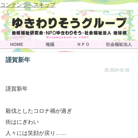
コンテンツへスキップ
HOME
地福
ＮＰＯ
社会福祉法人
謹賀新年
2024.01.02
謹賀新年
殺伐としたコロナ禍が過ぎ
街はにぎわい
人々には笑顔が戻り……