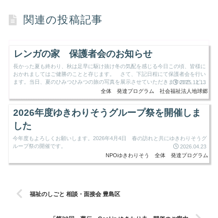
関連の投稿記事
レンガの家 保護者会のお知らせ
長かった夏も終わり、秋は足早に駆け抜け冬の気配を感じる今日この頃、皆様に
おかれましてはご健勝のことと存じます。 さて、下記日程にて保護者会を行い
ます。当日、夏のひみつひみつの旅の写真を展示させていただきますので、どう
2025.11.13
ぞご覧ください。 ご多用...
全体
発達プログラム
社会福祉法人地球郷
2026年度ゆきわりそうグループ祭を開催しま
した
今年度もよろしくお願いします。2026年4月4日 春の訪れと共にゆきわりそうグ
ループ祭の開催です。
2026.04.23
NPOゆきわりそう
全体
発達プログラム
福祉のしごと 相談・面接会 豊島区