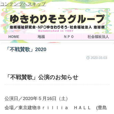
コンテンツへスキップ
HOME
地福
ＮＰＯ
社会福祉法人
「不戦賛歌」2020
2020.03.03
「不戦賛歌」公演のお知らせ
公演日／2020年５月16日（土）
会場／東京建物Ｂｒｉｌｌｉａ ＨＡＬＬ (豊島