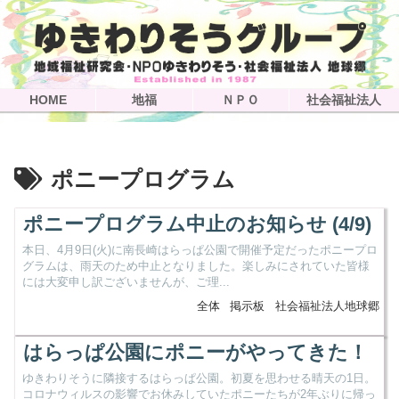
HOME
地福
ＮＰＯ
社会福祉法人
ポニープログラム
ポニープログラム中止のお知らせ (4/9)
本日、4月9日(火)に南長崎はらっぱ公園で開催予定だったポニープロ
グラムは、雨天のため中止となりました。楽しみにされていた皆様
には大変申し訳ございませんが、ご理...
全体
掲示板
社会福祉法人地球郷
はらっぱ公園にポニーがやってきた！
ゆきわりそうに隣接するはらっぱ公園。初夏を思わせる晴天の1日。
コロナウィルスの影響でお休みしていたポニーたちが2年ぶりに帰っ