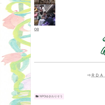
07
08
⇒
ＲＤＡ
NPOゆきわりそう