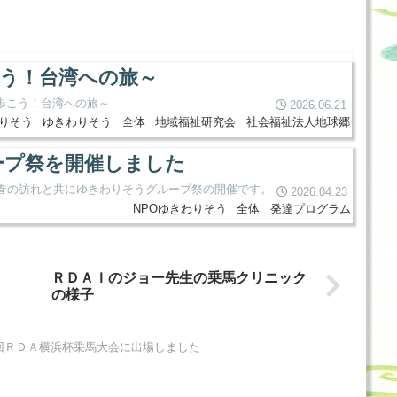
こう！台湾への旅～
歩こう！台湾への旅～
2026.06.21
わりそう
ゆきわりそう
全体
地域福祉研究会
社会福祉法人地球郷
ループ祭を開催しました
日 春の訪れと共にゆきわりそうグループ祭の開催です。
2026.04.23
NPOゆきわりそう
全体
発達プログラム
ＲＤＡＩのジョー先生の乗馬クリニック
の様子
回ＲＤＡ横浜杯乗馬大会に出場しました