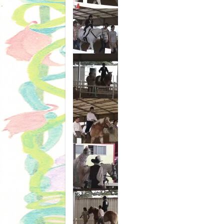
01
02
03
04
05