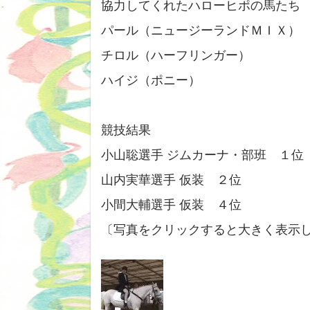
協力してくれたハローヒポの馬たち
パール（ニュージーランドＭＩＸ）
チロル（ハーフリンガー）
ハイジ（ポニー）
競技結果
小山聡選手 ジムカーナ・部班 １位
山内実華選手 仮装 ２位
小間大輔選手 仮装 ４位
〔写真をクリックすると大きく表示