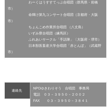
わーくはうすすてっぷ合唱団（群馬県・前橋
市）
命輝け第九コンサート合唱団（京都府・大阪
市）
ちょんこめ作業所合唱団 （八丈島）
いずみ寮合唱団（練馬区）
ふれあいサークル「手話隊」〔大阪府・堺市）
日本獣医畜産大学合唱団「赤とんぼ」（武蔵野
市）
NPOゆきわりそう 合唱団 事務局
連絡先
電話 ０３－３９５０－２００２
FAX ０３－３９５０－３８４１