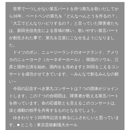
世界で一つしかない第五パートを持つ第九を歌いだしてか
ら16年、ベートベンの第九を「どんなべんとうを作るの？」
「大工でどんなリハビリするの？」と言っていた障害者たち
は、新田光信先生による音域の狭い、歌いやすい第五パート
が創生された事で、第九を立派にこなせるようになりまし
た。
ドイツのボン、ニュージーランドのオークランド、アメリ
カのニューヨーク（カーネギーホール）、韓国のソウル、江
原と国外公演を始め、国内をも含めますと30回をこえるコン
サートを成功させてきています。
～みんなで創るみんなの願
い～
今回の記念すべき第九コンサートは７つの団体がジョイン
トします。この７つの合唱団は、障害者が歌える第五パート
を持っています。命の応援歌とも言えるこのコンサートは、
涙と感動の拍手を共有するものとなるでしょう。
ゆきわりそう20周年記念を飾るにふさわしいと思っていま
す。
■ ところ：東京芸術劇場大ホール