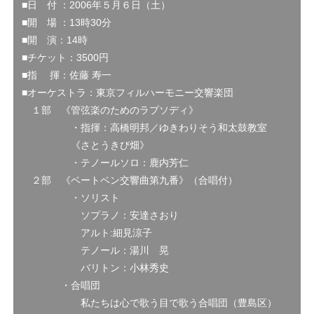
■日 付 ：2006年５月６日（土）
■開 場 ：13時30分
■開 演：14時
■チケット：3500円
■指 揮：佐藤 寿一
■オーケストラ：東京フィルハーモニー交響楽団
１部 《管弦楽のためのラプソディ》
・指揮：高橋明邦／ゆきわりそう和太鼓教室
《さとうきび畑》
・テノールソロ：鹿内芳仁
２部 《ベートベン交響曲第九番》（合唱付）
・ソリスト
ソプラノ：安達さおり
アルト:細見涼子
テノール：湯川 晃
バリトン：小林秀史
・合唱団
私たちは心で歌う目で歌う合唱団（豊島区）