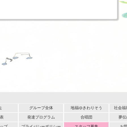
先
グループ全体
地福ゆきわりそう
社会福
表
発達プログラム
合唱団
夢伝
ップ
プライバシーポリシー
スタッフ募集
お