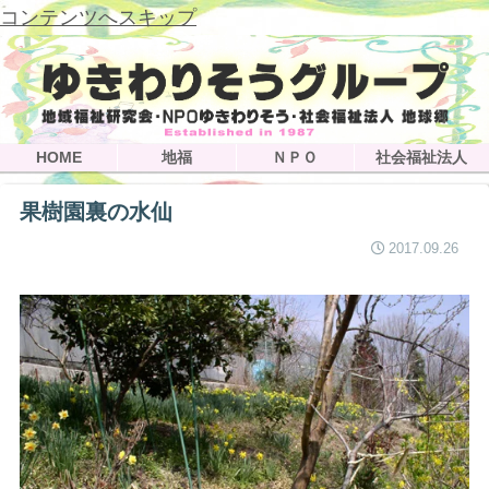
コンテンツへスキップ
HOME
地福
ＮＰＯ
社会福祉法人
果樹園裏の水仙
2017.09.26