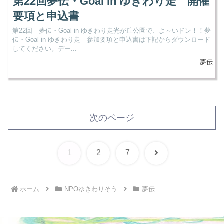
第22回夢伝・Goal in ゆきわり走 開催
要項と申込書
第22回 夢伝・Goal in ゆきわり走光が丘公園で、よ～いドン！！夢
伝・Goal in ゆきわり走 参加要項と申込書は下記からダウンロード
してください。デー...
夢伝
次のページ
次
1
2
7
へ
ホーム
NPOゆきわりそう
夢伝