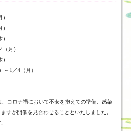
月）
月）
木）
／4（月）
木）
水）～1／4（月）
は、コロナ禍において不安を抱えての準備、感染
りますが開催を見合わせることといたしました。
す。