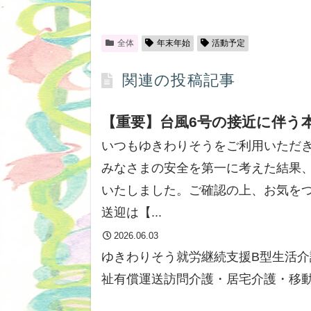
全体
年末年始
活動予定
関連の投稿記事
【重要】台風6号の接近に伴う
いつもゆきわりそうをご利用いただ
みなさまの安全を第一に考えた結果
いたしました。ご確認の上、お気をつ
送迎は【...
2026.06.03
ゆきわりそう
就労継続支援B型
生活介
祉有償運送
訪問介護・居宅介護・移