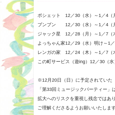
ポシェット 12／30（水）～1／4（
ブンブン 12／30（水）～1／4（
ジャック星 12／28（月）～1／7（
よっちゃん家12／29（水）明け～1
レンガの家 12／24（木）～1／7（
この町サービス（遊ing）12／30（
※12月20日（日）に予定されていた
「第33回ミュージックパーティー」
拡大へのリスクを重視し残念ではあ
ご理解くださるようお願いいたしま