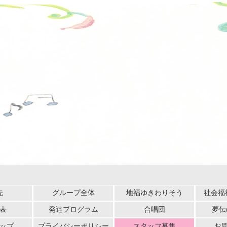
先
グループ全体
地福ゆきわりそう
社会福
表
発達プログラム
合唱団
夢伝
ップ
プライバシーポリシー
スタッフ募集
お