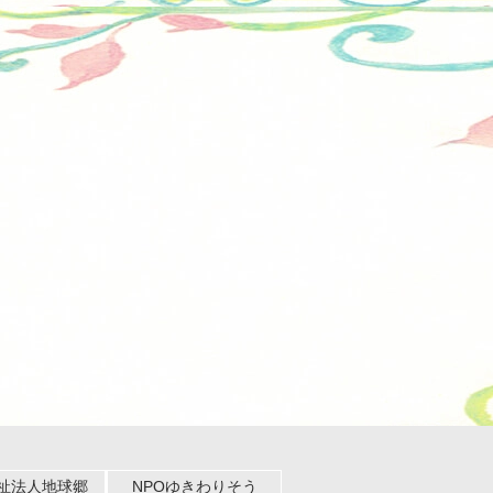
祉法人地球郷
NPOゆきわりそう