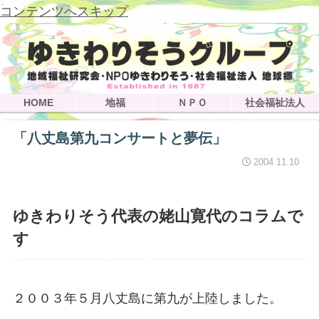
コンテンツへスキップ
HOME
地福
ＮＰＯ
社会福祉法人
「八丈島第九コンサートと夢伝」
2004.11.10
ゆきわりそう代表の姥山寛代のコラムで
す
２００３年５月八丈島に第九が上陸しました。