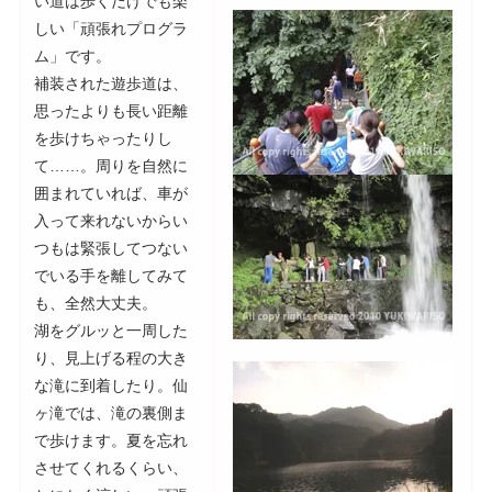
い道は歩くだけでも楽
しい「頑張れプログラ
ム」です。
補装された遊歩道は、
思ったよりも長い距離
を歩けちゃったりし
て……。周りを自然に
囲まれていれば、車が
入って来れないからい
つもは緊張してつない
でいる手を離してみて
も、全然大丈夫。
湖をグルッと一周した
り、見上げる程の大き
な滝に到着したり。仙
ヶ滝では、滝の裏側ま
で歩けます。夏を忘れ
させてくれるくらい、