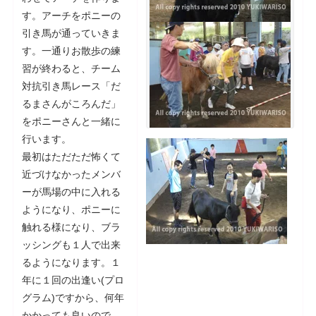
す。アーチをポニーの
引き馬が通っていきま
す。一通りお散歩の練
習が終わると、チーム
対抗引き馬レース「だ
るまさんがころんだ」
をポニーさんと一緒に
行います。
最初はただただ怖くて
近づけなかったメンバ
ーが馬場の中に入れる
ようになり、ポニーに
触れる様になり、ブラ
ッシングも１人で出来
るようになります。１
年に１回の出逢い(プロ
グラム)ですから、何年
かかっても良いので