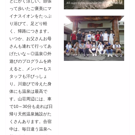
とにかく涼しい。頑張
って歩いたご褒美にマ
イナスイオンをたっぷ
り浴びて、足どり軽
く、帰路につきます。
いつか、お父さんお母
さんも連れて行ってあ
げたいな～
◎温泉◎
外
遊びのプログラムを終
えると、メンバーもス
タッフも汗びっしょ
り。川遊びで冷えた身
体にも温泉は最高で
す。山荘周辺には、車
で10～30分も走れば日
帰り天然温泉施設がた
くさんあります。合宿
中は、毎日違う温泉へ