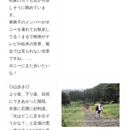
民家の方々も窓から珍
しそうに眺めていま
す。
車椅子のメンバーがポ
ニーを連れてお散歩し
てる！まるで映画やテ
レビや絵本の世界。都
会では見られない光景
ですね……。
ポニーにまた合いたい
な！
◎山歩き◎
上り坂、下り坂、自然
にできあがった階段。
木道に石畳に砂利道。
「次はどこに足を出そ
うかな？」と足場の悪