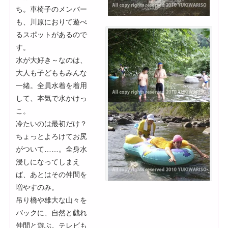
ち。車椅子のメンバー
も、川原におりて遊べ
るスポットがあるので
す。
水が大好き～なのは、
大人も子どももみんな
一緒。全員水着を着用
して、本気で水かけっ
こ。
冷たいのは最初だけ？
ちょっとよろけてお尻
がついて……。全身水
浸しになってしまえ
ば、あとはその仲間を
増やすのみ。
吊り橋や雄大な山々を
バックに、自然と戯れ
仲間と遊ぶ。テレビも