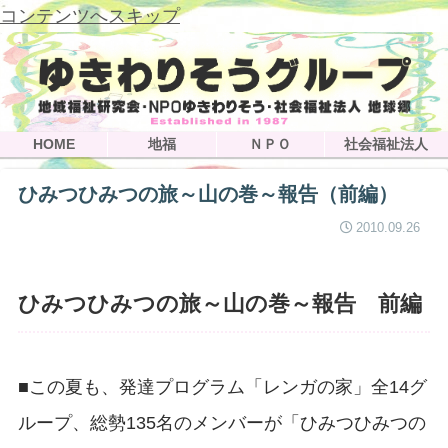
コンテンツへスキップ
HOME
地福
ＮＰＯ
社会福祉法人
ひみつひみつの旅～山の巻～報告（前編）
2010.09.26
ひみつひみつの旅～山の巻～報告 前編
■この夏も、発達プログラム「レンガの家」全14グ
ループ、総勢135名のメンバーが「ひみつひみつの