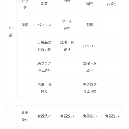
レッ
清掃
園芸
園芸
お絞り
チ
プール
洗濯
パソコン
刺繍
午
（特）
前
日用品の
洗濯・お
パソコン
お買い物
絞り
馬プログ
洗濯・お
ラム(特)
絞り
洗濯・お
馬プログ
絞り
ラム(特)
食器
食器洗い
食器洗い
食器洗い
食器洗い
洗い