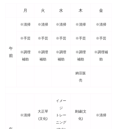
月
火
水
木
金
※清掃
※清掃
※清掃
※清掃
※清掃
※手芸
※手芸
※手芸
※手芸
※手芸
午
※調理
※調理
※調理
※調理
※調理補
前
補助
補助
補助
補助
助
納豆販
売
イメー
ジ
大正琴
刺繍(文
※清掃
トレー
※清掃
(文化)
化)
ニング