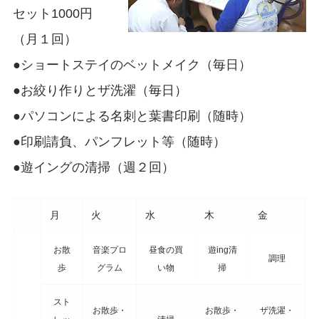
セット1000円
（月１回）
●ショートステイのベットメイク（毎日）
●お絞り作りとザ洗濯（毎日）
●パソコンによる名刺と葉書印刷（随時）
●印刷請負、パンフレット等（随時）
●遊イングの清掃（週２回）
月
火
水
木
金
お散
音楽プロ
昼食の買
遊ing清
調理
歩
グラム
い物
掃
スト
お散歩・
お散歩・
ザ洗濯・