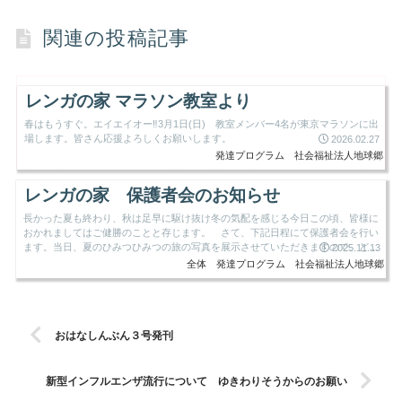
関連の投稿記事
レンガの家 マラソン教室より
春はもうすぐ。エイエイオー‼3月1日(日) 教室メンバー4名が東京マラソンに出
場します。皆さん応援よろしくお願いします。
2026.02.27
発達プログラム
社会福祉法人地球郷
レンガの家 保護者会のお知らせ
長かった夏も終わり、秋は足早に駆け抜け冬の気配を感じる今日この頃、皆様に
おかれましてはご健勝のことと存じます。 さて、下記日程にて保護者会を行い
ます。当日、夏のひみつひみつの旅の写真を展示させていただきますので、どう
2025.11.13
ぞご覧ください。 ご多用...
全体
発達プログラム
社会福祉法人地球郷
おはなしんぶん３号発刊
新型インフルエンザ流行について ゆきわりそうからのお願い