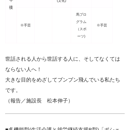
午
(文化)
後
馬プロ
グラム
※手芸
※手芸
（スポ
ーツ)
世話される人から世話する人に、そしてなくては
ならない人へ！
大きな目的をめざしてブンブン飛んでいる私たち
です。
（報告／施設長 松本伸子）
■
多機能型(生活介護と就労継続支援B型)「ポシェ