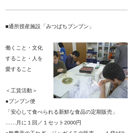
■
通所授産施設「みつばちブンブン」
働くこと・文化
すること・人を
愛すること
＜工賃活動＞
●ブンブン便
「安心して食べられる新鮮な食品の定期販売」
……月に１回／１セット2000円