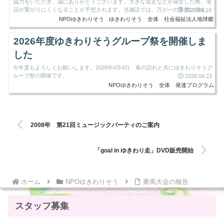
協力をいただき、誠にありがとうございます。大きな震災などが発生した際、電
話が繋がりにくくなることが予想されます。当施設では、万が一の事態に備え、
2026.06.19
安否確認や状況報告の...
NPOゆきわりそう
ゆきわりそう
全体
社会福祉法人地球郷
2026年度ゆきわりそうグループ祭を開催しま
した
今年度もよろしくお願いします。2026年4月4日 春の訪れと共にゆきわりそうグ
ループ祭の開催です。
2026.04.23
NPOゆきわりそう
全体
発達プログラム
2008年 第21回ミュージックパーティのご案内
「goal in ゆきわり走」DVD販売開始
ホーム
NPOゆきわりそう
乗馬大会の報告
スタッフ募集