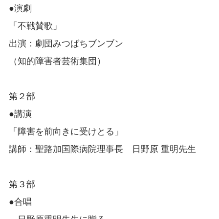
●演劇
「不戦賛歌」
出演：劇団みつばちブンブン
（知的障害者芸術集団）
第２部
●講演
「障害を前向きに受けとる」
講師：聖路加国際病院理事長 日野原 重明先生
第３部
●合唱