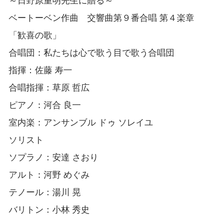
～日野原重明先生に贈る～
ベートーベン作曲 交響曲第９番合唱 第４楽章
「歓喜の歌」
合唱団：私たちは心で歌う目で歌う合唱団
指揮：佐藤 寿一
合唱指揮：草原 哲広
ピアノ：河合 良一
室内楽：アンサンブル ドゥ ソレイユ
ソリスト
ソプラノ：安達 さおり
アルト：河野 めぐみ
テノール：湯川 晃
バリトン：小林 秀史