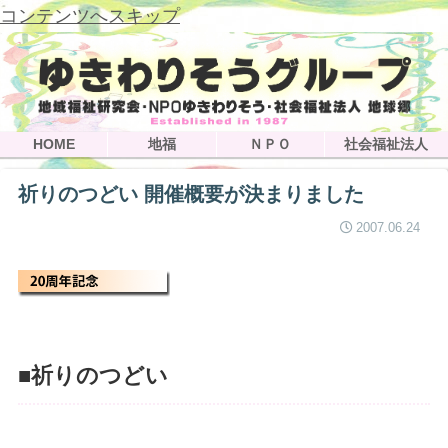
コンテンツへスキップ
HOME
地福
ＮＰＯ
社会福祉法人
祈りのつどい 開催概要が決まりました
2007.06.24
■祈りのつどい