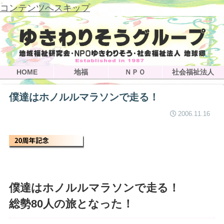
コンテンツへスキップ
HOME
地福
ＮＰＯ
社会福祉法人
僕達はホノルルマラソンで走る！
2006.11.16
僕達はホノルルマラソンで走る！
総勢80人の旅となった！