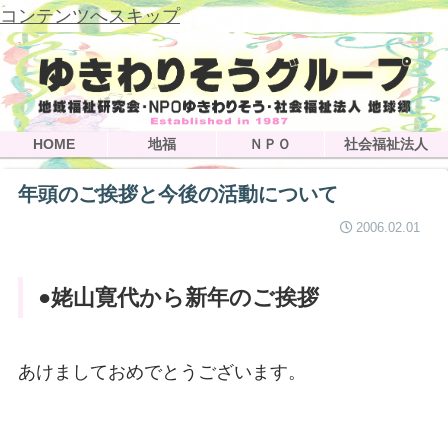
コンテンツへスキップ
HOME
地福
ＮＰＯ
社会福祉法人
年頭のご挨拶と今後の活動について
2006.02.01
●姥山寛代から新年のご挨拶
あけましておめでとうございます。