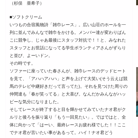
（杉俣 亜希子）
■ソフトクリーム
いつもの合宿風物詩「雑巾レース」。広い山荘のホールを一
列に並んでみんなで雑巾をかける。メンバー達が変わりばん
こに競争し、じゃあ最後にスタッフ対抗で！！と、みなれた
スタッフとお世話になってる学生ボランティアさんがずらり
と並び、よーいドン。
その時です。
ソファーに座っていた春さんが、雑巾レースのデッドヒート
を見て、「アハハアハハ」と声を上げて大笑い(そう云えば競
馬のテレビ中継好きだって言ってた)。それを見つけた周りの
仲間達も「春が笑ってる」と大喜び。なんだかみんながハッ
ピーな気分になりました。
そしてレースが終了すると目を輝かせてみていたナオ君がク
ルリと後ろを振り返り「もう一回見たい」。ではではと、全
体に向かって「はーい、最終レースお疲れ様でした！！ここ
でナオ君が言いたい事があるって。ハイ！ナオ君どう