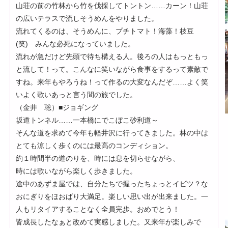
山荘の前の竹林から竹を伐採してトントン……カーン！山荘
の広いテラスで流しそうめんをやりました。
流れてくるのは、そうめんに、プチトマト！海藻！枝豆
(笑) みんな必死になっていました。
流れが急だけど先頭で待ち構える人。後ろの人はもっともっ
と流して！って。こんなに笑いながら食事をするって素敵で
すね。来年もやろうね！って作るの大変なんだぞ……よく笑
いよく歌いあっと言う間の旅でした。
（金井 聡）■ジョギング
坂道トンネル……一本橋にでこぼこ砂利道～
そんな道を求めて今年も軽井沢に行ってきました。林の中は
とても涼しく歩くのには最高のコンディション。
約１時間半の道のりを、時には息を切らせながら、
時には歌いながら楽しく歩きました。
途中のあずま屋では、自分たちで握ったちょっとイビツ？な
おにぎりをほおばり大満足。楽しい思い出が出来ました。一
人もリタイアすることなく全員完歩。おめでとう！
皆成長したなぁと改めて実感しました。又来年が楽しみで