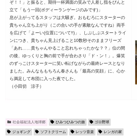
ぞ！！」と振ると、期待一杯満面の笑みで人差し指をぴんと
立て「もう一回(ボディーランゲージのみです)」
息が上がってるスタッフは大騒ぎ。おもむろにスターターの
貴ちゃん立ち上がり（この合いの手が素敵なんですね）両手
を広げて「よーい(位置について!!)」、しぶしぶスタートライ
ンにつき、貴ちゃん見上げること10数秒そのままフリーズ
「あれ……貴ちゃんやること忘れちゃったかな？？」位の間
の後、ゆっくりと胸の前で手が合わさり「ド・ン！」。爆笑
のずっこけスターターに笑い転げながらの最終レースとなり
ました。みんなももちろん春さんも「最高の笑顔」に、心か
ら満足して布団に入った夜でした。
（小田切 涼子）
社会福祉法人地球郷
ひみつひみつの旅
ゴロ野球
ジョギング
ソフトクリーム
レッツ音楽
レンガの家