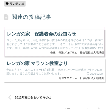
夏の思い出
関連の投稿記事
レンガの家 保護者会のお知らせ
長かった夏も終わり、秋は足早に駆け抜け冬の気配を感じる今日この頃、皆様に
おかれましてはご健勝のことと存じます。 さて、下記日程にて保護者会を行い
ます。当日、夏のひみつひみつの旅の写真を展示させていただきますので、どう
2025.11.13
ぞご覧ください。 ご多用...
全体
発達プログラム
社会福祉法人地球郷
レンガの家 マラソン教室より
春はもうすぐ。エイエイオー‼3月1日(日) 教室メンバー4名が東京マラソンに出
場します。皆さん応援よろしくお願いします。
2026.02.27
発達プログラム
社会福祉法人地球郷
2012年夏のおもいで その１