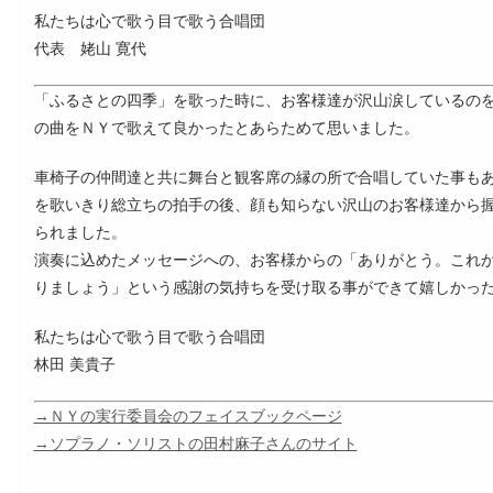
私たちは心で歌う目で歌う合唱団
代表 姥山 寛代
「ふるさとの四季」を歌った時に、お客様達が沢山涙しているの
の曲をＮＹで歌えて良かったとあらためて思いました。
車椅子の仲間達と共に舞台と観客席の縁の所で合唱していた事も
を歌いきり総立ちの拍手の後、顔も知らない沢山のお客様達から
られました。
演奏に込めたメッセージへの、お客様からの「ありがとう。これ
りましょう」という感謝の気持ちを受け取る事ができて嬉しかっ
私たちは心で歌う目で歌う合唱団
林田 美貴子
→ＮＹの実行委員会のフェイスブックページ
→ソプラノ・ソリストの田村麻子さんのサイト