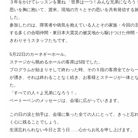
３年をかけてレッスンを重ね 「世界は一つ！みんな兄弟になろう
思いを胸に抱いて、渡米。現地の方々とその思いを共有発信する
した。
参加したのは、障害者や病気を抱えている人とその家族・今回の
する多くの合唱仲間・東日本大震災の被災地から駆けつけた仲間
きわりそうスタッフたちです。
5月22日のカーネギーホール。
ステージから眺めるホールの客席は5段でした。
プログラムが始まりそして終わった時、その５段の客席全てから
が湧き、それは終わることなく続き、お客様とステージが一体と
た。
「すべての人々よ兄弟になろう！」
ベートーベンのメッセージは、会場に広がっていきます。
この日の涙と拍手は、会場に集った全ての人にとって、きっと忘
く心に残ることでしょう。
生涯忘れられない今日と言う日……心からお礼を申し上げます。