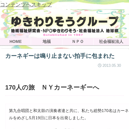
コンテンツへスキップ
HOME
地福
ＮＰＯ
社会福祉法人
カーネギーは鳴り止まない拍手に包まれた
2013.05.30
170人の旅 ＮＹカーネーギーへ
第九合唱団と和太鼓の演奏者達と共に、私たち総勢170名はカー
ルをめざし5月19日に日本を出発しました。