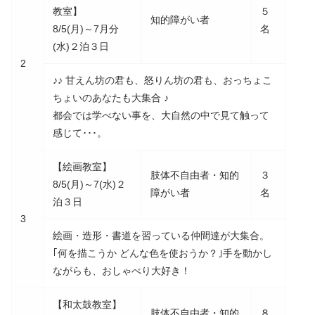
教室】
５
知的障がい者
8/5(月)～7月分
名
(水)２泊３日
2
♪♪ 甘えん坊の君も、怒りん坊の君も、おっちょこ
ちょいのあなたも大集合 ♪
都会では学べない事を、大自然の中で見て触って
感じて･･･。
【絵画教室】
肢体不自由者・知的
３
8/5(月)～7(水)２
障がい者
名
泊３日
3
絵画・造形・書道を習っている仲間達が大集合。
｢何を描こうか どんな色を使おうか？｣手を動かし
ながらも、おしゃべり大好き！
【和太鼓教室】
肢体不自由者・知的
８