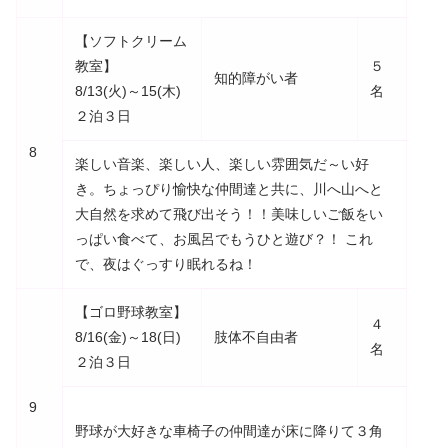
【ソフトクリーム
教室】
５
知的障がい者
8/13(火)～15(木)
名
２泊３日
8
楽しい音楽、楽しい人、楽しい雰囲気だ～い好
き。ちょっぴり愉快な仲間達と共に、川へ山へと
大自然を求めて飛び出そう！！美味しいご飯をい
っぱい食べて、お風呂でもうひと遊び？！ これ
で、夜はぐっすり眠れるね！
【ゴロ野球教室】
４
8/16(金)～18(日)
肢体不自由者
名
２泊３日
9
野球が大好きな車椅子の仲間達が床に降りて３角