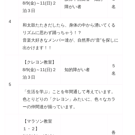
8/9(金)～11(日)２
障がい者
名
泊３日
4
和太鼓たたきだしたら、身体の中から湧いてくる
リズムに思わず踊っちゃう！？
音楽大好きなメンバー達が、自然界の“音”を探しに
出かけます！！
【クレヨン教室】
５
8/9(金)～11(日)２
知的障がい者
名
泊３日
5
「生活を学ぶ」ことを年間通して考えています。
色とりどりの「クレヨン」みたいに、色々なカラ
ーの仲間達が揃っています。
【マラソン教室
１・２】
各