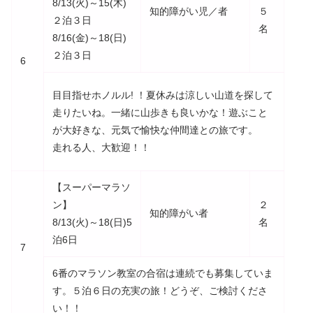
8/13(火)～15(木)
知的障がい児／者
５
２泊３日
名
8/16(金)～18(日)
２泊３日
6
目目指せホノルル! ！夏休みは涼しい山道を探して
走りたいね。一緒に山歩きも良いかな！遊ぶこと
が大好きな、元気で愉快な仲間達との旅です。
走れる人、大歓迎！！
【スーパーマラソ
ン】
２
知的障がい者
8/13(火)～18(日)5
名
泊6日
7
6番のマラソン教室の合宿は連続でも募集していま
す。５泊６日の充実の旅！どうぞ、ご検討くださ
い！！