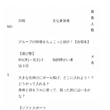
募
集
日程
主な参加者
人
NO
数
グループの特徴をちょこっと紹介！【合宿名】
【遊び塾】
４
8/1(木)～3(土)２
知的障がい者
名
泊３日
1
大きな仕掛けにボール投げ。どこに入れよう！？
どうやって入れる？
身体と頭をフルに使って、狙った的にはいるか
な？
【ソフトスポーツ