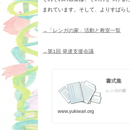
まれています。そして、よりすばら
→「レンガの家」活動と教室一覧
→第1回 発達支援会議
書式集
レンガの家
www.yukiwari.org