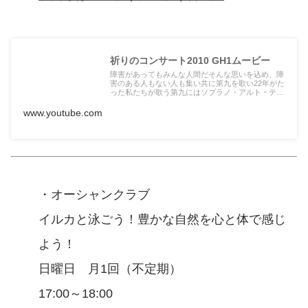
祈りのコンサート2010 GH1ムービー
障害があってもみんな人間だそんな思いを込め、障
害のある人もない人も集い共に第九を歌い22年がた
った私たちが歌う第九にはソプラノ・アルト・テノ
ール・バスに加え第五...
www.youtube.com
・オーシャンクラブ
イルカと泳ごう！豊かな自然を心と体で感じ
よう！
日曜日 月1回（不定期）
17:00～18:00