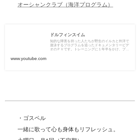
オーシャンクラブ（海洋プログラム）
ドルフィンスイム
知的な障害を持った人たちが野生のイルカと外洋で
遊泳するプログラムを追ったドキュメンタリービデ
オのＰＶです。トレーニングに１年半をかけ、プロ
グラム本番を行うのは黒...
www.youtube.com
・ゴスペル
一緒に歌って心も身体もリフレッシュ。